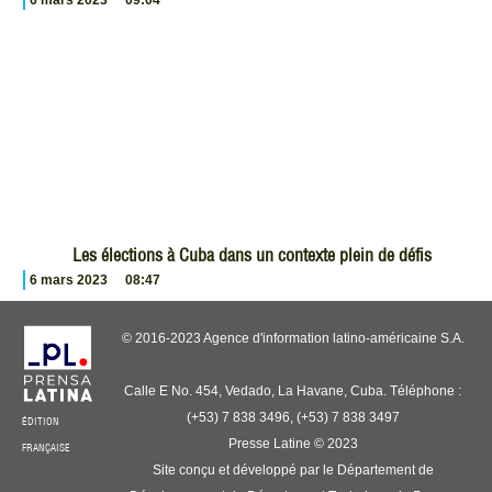
Les élections à Cuba dans un contexte plein de défis
6 mars 2023
08:47
© 2016-2023 Agence d'information latino-américaine S.A.
Calle E No. 454, Vedado, La Havane, Cuba. Téléphone :
(+53) 7 838 3496, (+53) 7 838 3497
ÉDITION
Presse Latine © 2023
FRANÇAISE
Site conçu et développé par le Département de