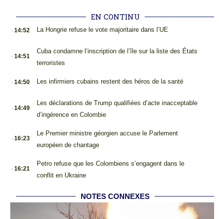
EN CONTINU
.
La Hongrie refuse le vote majoritaire dans l’UE
14:52
.
Cuba condamne l’inscription de l’île sur la liste des États
14:51
terroristes
.
Les infirmiers cubains restent des héros de la santé
14:50
.
Les déclarations de Trump qualifiées d’acte inacceptable
14:49
d’ingérence en Colombie
.
Le Premier ministre géorgien accuse le Parlement
16:23
européen de chantage
.
Petro refuse que les Colombiens s’engagent dans le
16:21
conflit en Ukraine
NOTES CONNEXES