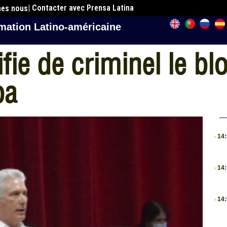
| Contacter avec Prensa Latina
mes nous
mation Latino-américaine
fie de criminel le bl
ba
.
14
.
14
.
14
.