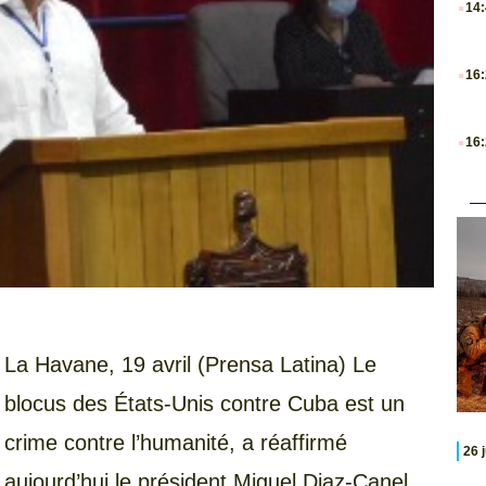
14
.
16
.
16
La Havane, 19 avril (Prensa Latina) Le
blocus des États-Unis contre Cuba est un
crime contre l’humanité, a réaffirmé
26 
aujourd’hui le président Miguel Diaz-Canel,