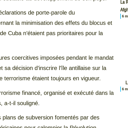
La R
Afgh
éclarations de porte-parole du
6 m
ant la minimisation des effets du blocus et
 de Cuba n’étaient pas prioritaires pour la
sures coercitives imposées pendant le mandat
a décision d’inscrire l’île antillaise sur la
le terrorisme étaient toujours en vigueur.
L
6 m
orisme financé, organisé et exécuté dans la
 a-t-il souligné.
 plans de subversion fomentés par des
icaines pour calomnier la Révolution,