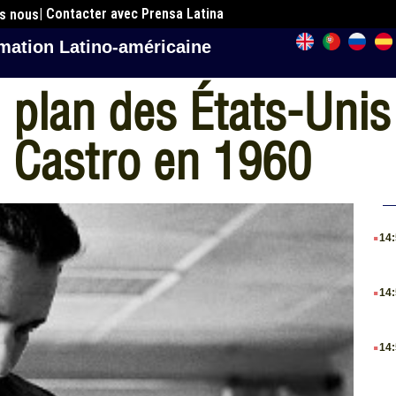
| Contacter avec Prensa Latina
es nous
mation Latino-américaine
 plan des États-Unis
l Castro en 1960
.
14
.
14
.
14
.