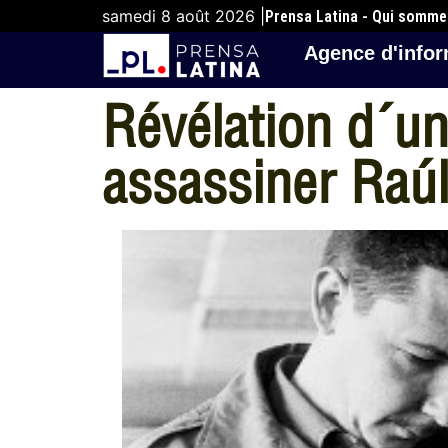
samedi 8 août 2026 |
Prensa Latina - Qui somm
Agence d'infor
Révélation d´un
assassiner Raú