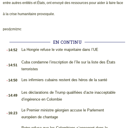
entre autres entités et États, ont envoyé des ressources pour aider à faire face
à la crise humanitaire provoquée.
peo/jcm/znc
EN CONTINU
.
La Hongrie refuse le vote majoritaire dans l’UE
14:52
.
Cuba condamne l’inscription de l’île sur la liste des États
14:51
terroristes
.
Les infirmiers cubains restent des héros de la santé
14:50
.
Les déclarations de Trump qualifiées d’acte inacceptable
14:49
d’ingérence en Colombie
.
Le Premier ministre géorgien accuse le Parlement
16:23
européen de chantage
Petro refuse que les Colombiens s’engagent dans le