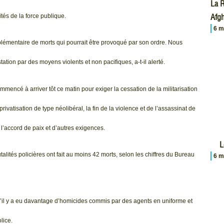
La R
Afgh
tés de la force publique.
6 m
plémentaire de morts qui pourrait être provoqué par son ordre. Nous
ation par des moyens violents et non pacifiques, a-t-il alerté.
ommencé à arriver tôt ce matin pour exiger la cessation de la militarisation
rivatisation de type néolibéral, la fin de la violence et de l’assassinat de
l’accord de paix et d’autres exigences.
L
utalités policières ont fait au moins 42 morts, selon les chiffres du Bureau
6 m
il y a eu davantage d’homicides commis par des agents en uniforme et
lice.