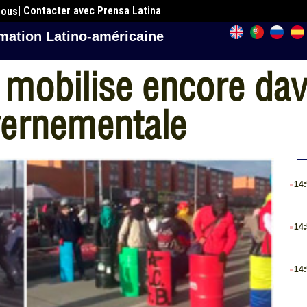
| Contacter avec Prensa Latina
nous
mation Latino-américaine
 mobilise encore da
vernementale
.
14
.
14
.
14
.