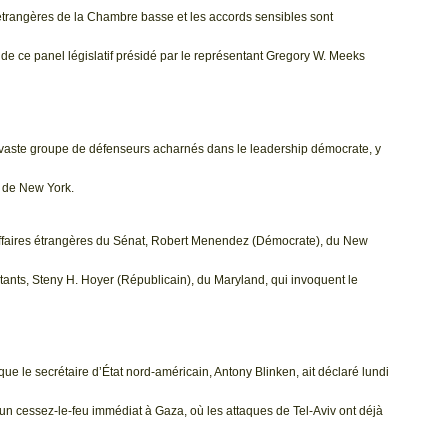
 étrangères de la Chambre basse et les accords sensibles sont
de ce panel législatif présidé par le représentant Gregory W. Meeks
 vaste groupe de défenseurs acharnés dans le leadership démocrate, y
, de New York.
 Affaires étrangères du Sénat, Robert Menendez (Démocrate), du New
tants, Steny H. Hoyer (Républicain), du Maryland, qui invoquent le
ue le secrétaire d’État nord-américain, Antony Blinken, ait déclaré lundi
 un cessez-le-feu immédiat à Gaza, où les attaques de Tel-Aviv ont déjà