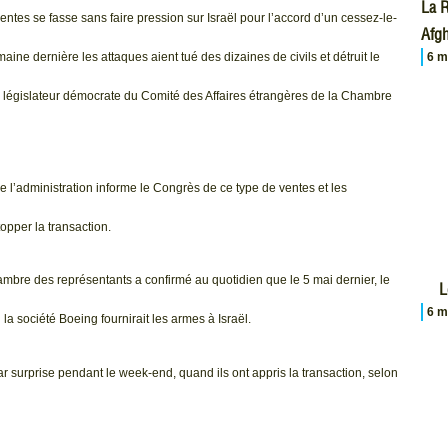
La R
entes se fasse sans faire pression sur Israël pour l’accord d’un cessez-le-
Afgh
ine dernière les attaques aient tué des dizaines de civils et détruit le
6 m
un législateur démocrate du Comité des Affaires étrangères de la Chambre
 l’administration informe le Congrès de ce type de ventes et les
topper la transaction.
mbre des représentants a confirmé au quotidien que le 5 mai dernier, le
L
6 m
a société Boeing fournirait les armes à Israël.
par surprise pendant le week-end, quand ils ont appris la transaction, selon