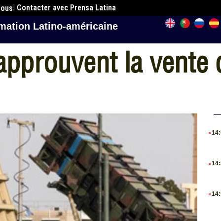
| Contacter avec Prensa Latina
nous
mation Latino-américaine
approuvent la vente 
.
14
.
14
.
14
.