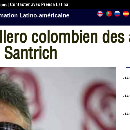
| Contacter avec Prensa Latina
nous
mation Latino-américaine
llero colombien des
 Santrich
.
14
.
14
.
14
.