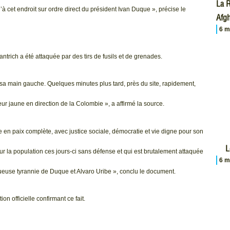
La R
cet endroit sur ordre direct du président Ivan Duque », précise le
Afgh
6 m
antrich a été attaquée par des tirs de fusils et de grenades.
de sa main gauche. Quelques minutes plus tard, près du site, rapidement,
r jaune en direction de la Colombie », a affirmé la source.
 en paix complète, avec justice sociale, démocratie et vie digne pour son
L
our la population ces jours-ci sans défense et qui est brutalement attaquée
6 m
rueuse tyrannie de Duque et Alvaro Uribe », conclu le document.
ion officielle confirmant ce fait.