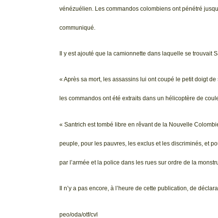
vénézuélien. Les commandos colombiens ont pénétré jusqu’à 
communiqué.
Il y est ajouté que la camionnette dans laquelle se trouvait S
« Après sa mort, les assassins lui ont coupé le petit doigt 
les commandos ont été extraits dans un hélicoptère de couleu
« Santrich est tombé libre en rêvant de la Nouvelle Colombie
peuple, pour les pauvres, les exclus et les discriminés, et p
par l’armée et la police dans les rues sur ordre de la monst
Il n’y a pas encore, à l’heure de cette publication, de déclarat
peo/oda/otf/cvl