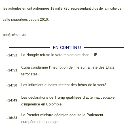
les autorités en ont ordonnées 18 mille 725, représentant plus de la moitié de
celle rapportées depuis 2010.
peo/jcc/mem/rc
EN CONTINU
.
La Hongrie refuse le vote majoritaire dans l’UE
14:52
.
Cuba condamne l’inscription de l’île sur la liste des États
14:51
terroristes
.
Les infirmiers cubains restent des héros de la santé
14:50
.
Les déclarations de Trump qualifiées d’acte inacceptable
14:49
d’ingérence en Colombie
.
Le Premier ministre géorgien accuse le Parlement
16:23
européen de chantage