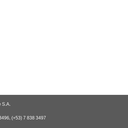
 S.A.
3496, (+53) 7 838 3497