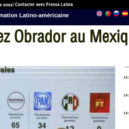
| Contacter avec Prensa Latina
es nous
mation Latino-américaine
pez Obrador au Mexiq
.
14
.
14
.
14
.