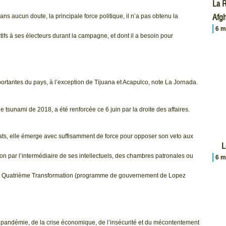
La R
Afgh
 aucun doute, la principale force politique, il n’a pas obtenu la
6 m
ctifs à ses électeurs durant la campagne, et dont il a besoin pour
rtantes du pays, à l’exception de Tijuana et Acapulco, note La Jornada.
le tsunami de 2018, a été renforcée ce 6 juin par la droite des affaires.
ats, elle émerge avec suffisamment de force pour opposer son veto aux
L
on par l’intermédiaire de ses intellectuels, des chambres patronales ou
6 m
 à la Quatrième Transformation (programme de gouvernement de Lopez
a pandémie, de la crise économique, de l’insécurité et du mécontentement