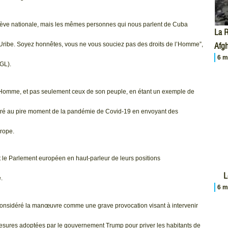
rève nationale, mais les mêmes personnes qui nous parlent de Cuba
La R
Afgh
d’Uribe. Soyez honnêtes, vous ne vous souciez pas des droits de l’Homme”,
6 m
GL).
de l’Homme, et pas seulement ceux de son peuple, en étant un exemple de
montré au pire moment de la pandémie de Covid-19 en envoyant des
urope.
 le Parlement européen en haut-parleur de leurs positions
L
.
6 m
 considéré la manœuvre comme une grave provocation visant à intervenir
 mesures adoptées par le gouvernement Trump pour priver les habitants de