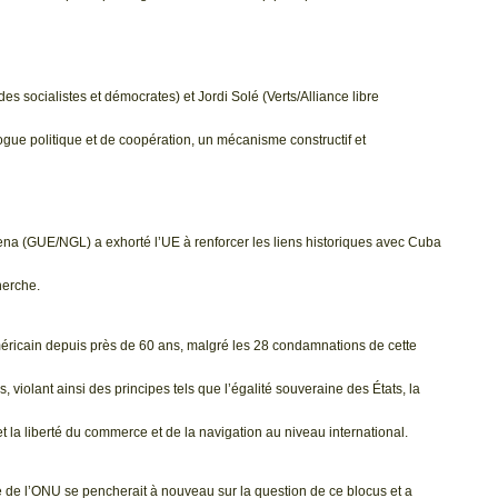
s socialistes et démocrates) et Jordi Solé (Verts/Alliance libre
ogue politique et de coopération, un mécanisme constructif et
na (GUE/NGL) a exhorté l’UE à renforcer les liens historiques avec Cuba
herche.
américain depuis près de 60 ans, malgré les 28 condamnations de cette
violant ainsi des principes tels que l’égalité souveraine des États, la
et la liberté du commerce et de la navigation au niveau international.
le de l’ONU se pencherait à nouveau sur la question de ce blocus et a