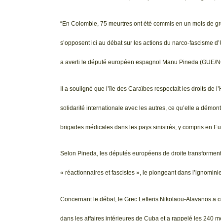
“En Colombie, 75 meurtres ont été commis en un mois de g
s’opposent ici au débat sur les actions du narco-fascisme 
a averti le député européen espagnol Manu Pineda (GUE/N
Il a souligné que l’île des Caraïbes respectait les droits 
solidarité internationale avec les autres, ce qu’elle a dé
brigades médicales dans les pays sinistrés, y compris en E
Selon Pineda, les députés européens de droite transforment
« réactionnaires et fascistes », le plongeant dans l’ignominie
Concernant le débat, le Grec Lefteris Nikolaou-Alavanos a
dans les affaires intérieures de Cuba et a rappelé les 240