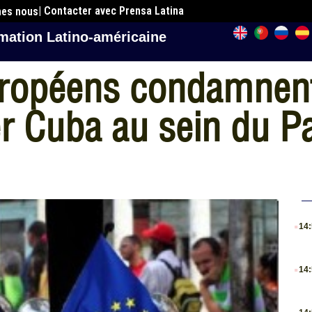
| Contacter avec Prensa Latina
mes nous
mation Latino-américaine
uropéens condamnen
er Cuba au sein du P
.
14
.
14
.