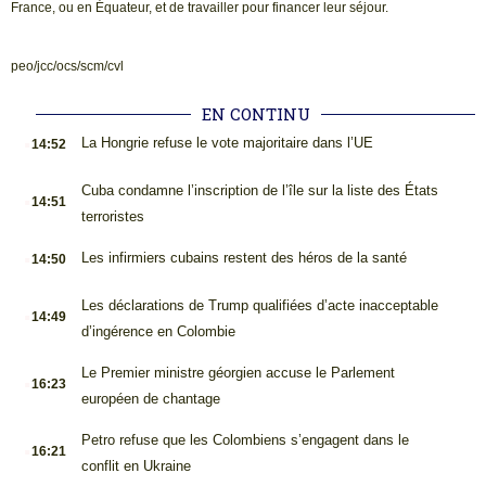
France, ou en Équateur, et de travailler pour financer leur séjour.
peo/jcc/ocs/scm/cvl
EN CONTINU
.
La Hongrie refuse le vote majoritaire dans l’UE
14:52
.
Cuba condamne l’inscription de l’île sur la liste des États
14:51
terroristes
.
Les infirmiers cubains restent des héros de la santé
14:50
.
Les déclarations de Trump qualifiées d’acte inacceptable
14:49
d’ingérence en Colombie
.
Le Premier ministre géorgien accuse le Parlement
16:23
européen de chantage
.
Petro refuse que les Colombiens s’engagent dans le
16:21
conflit en Ukraine