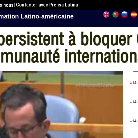
| Contacter avec Prensa Latina
es nous
mation Latino-américaine
persistent à bloquer
munauté internation
.
14
.
14
.
14
.