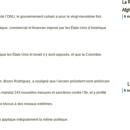
La R
Afgh
 de l’ONU, le gouvernement cubain a pour la vingt-neuvième fois
6 m
mique, commercial et financier imposé par les États-Unis d’Amérique
 que les États-Unis et Israël s’y sont opposés, et que la Colombie,
in, Bruno Rodriguez, a souligné que l’ancien président nord-américain
L
6 m
andat 243 nouvelles mesures et sanctions contre l’île, et a profité
e blocus à des niveaux extrêmes.
en applique intégralement la même politique.