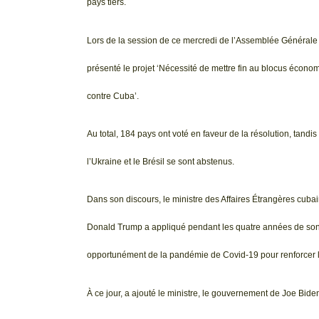
pays tiers.
Lors de la session de ce mercredi de l’Assemblée Générale
présenté le projet ‘Nécessité de mettre fin au blocus écono
contre Cuba’.
Au total, 184 pays ont voté en faveur de la résolution, tandis
l’Ukraine et le Brésil se sont abstenus.
Dans son discours, le ministre des Affaires Étrangères cuba
Donald Trump a appliqué pendant les quatre années de son m
opportunément de la pandémie de Covid-19 pour renforcer l
À ce jour, a ajouté le ministre, le gouvernement de Joe Bid