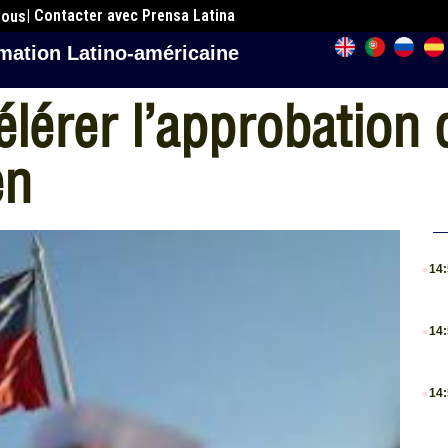
| Contacter avec Prensa Latina
nous
mation Latino-américaine
érer l’approbation 
en
.
14
.
14
.
14
.