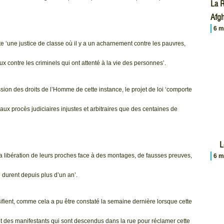
La R
Afgh
6 m
te ‘une justice de classe où il y a un acharnement contre les pauvres,
oux contre les criminels qui ont attenté à la vie des personnes’.
ion des droits de l’Homme de cette instance, le projet de loi ‘comporte
aux procès judiciaires injustes et arbitraires que des centaines de
L
nt la libération de leurs proches face à des montages, de fausses preuves,
6 m
i durent depuis plus d’un an’.
nsifient, comme cela a pu être constaté la semaine dernière lorsque cette
s et des manifestants qui sont descendus dans la rue pour réclamer cette