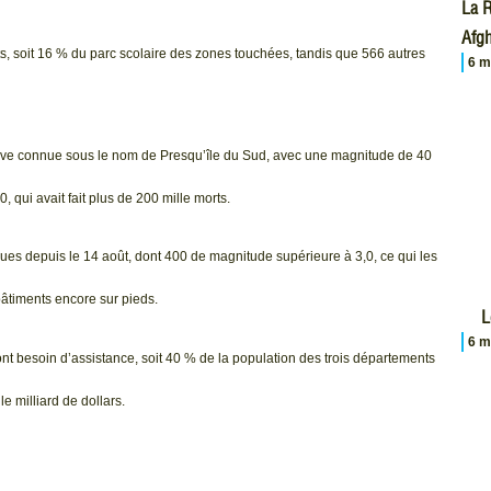
La R
Afgh
s, soit 16 % du parc scolaire des zones touchées, tandis que 566 autres
6 m
ctive connue sous le nom de Presqu’île du Sud, avec une magnitude de 40
 qui avait fait plus de 200 mille morts.
ques depuis le 14 août, dont 400 de magnitude supérieure à 3,0, ce qui les
bâtiments encore sur pieds.
L
6 m
 besoin d’assistance, soit 40 % de la population des trois départements
e milliard de dollars.