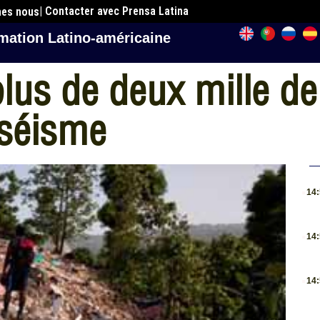
| Contacter avec Prensa Latina
mes nous
mation Latino-américaine
plus de deux mille d
 séisme
.
14
.
14
.
14
.