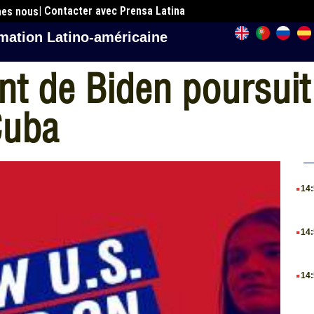
| Contacter avec Prensa Latina
mes nous
mation Latino-américaine
 de Biden poursuit l
Cuba
.
14
.
14
.
14
.