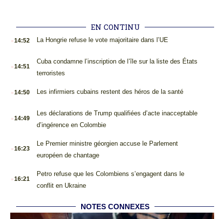
EN CONTINU
.
La Hongrie refuse le vote majoritaire dans l’UE
14:52
.
Cuba condamne l’inscription de l’île sur la liste des États
14:51
terroristes
.
Les infirmiers cubains restent des héros de la santé
14:50
.
Les déclarations de Trump qualifiées d’acte inacceptable
14:49
d’ingérence en Colombie
.
Le Premier ministre géorgien accuse le Parlement
16:23
européen de chantage
.
Petro refuse que les Colombiens s’engagent dans le
16:21
conflit en Ukraine
NOTES CONNEXES