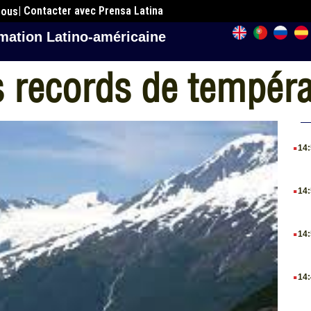
| Contacter avec Prensa Latina
nous
mation Latino-américaine
s records de tempér
.
14
.
14
.
14
.
14