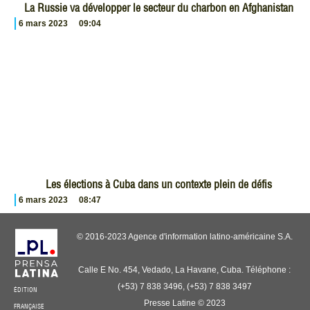
La Russie va développer le secteur du charbon en Afghanistan
6 mars 2023
09:04
Les élections à Cuba dans un contexte plein de défis
6 mars 2023
08:47
© 2016-2023 Agence d'information latino-américaine S.A.
Calle E No. 454, Vedado, La Havane, Cuba. Téléphone :
(+53) 7 838 3496, (+53) 7 838 3497
ÉDITION
Presse Latine © 2023
FRANÇAISE