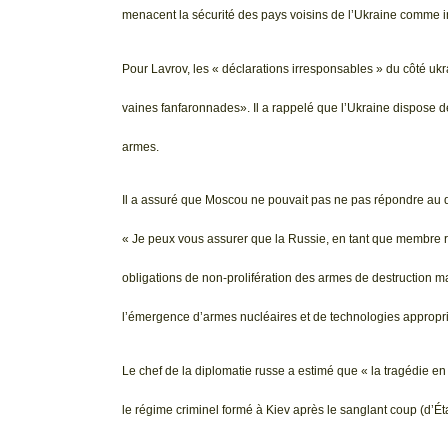
menacent la sécurité des pays voisins de l’Ukraine comme i
Pour Lavrov, les « déclarations irresponsables » du côté ukr
vaines fanfaronnades». Il a rappelé que l’Ukraine dispose 
armes.
Il a assuré que Moscou ne pouvait pas ne pas répondre au da
« Je peux vous assurer que la Russie, en tant que membre
obligations de non-prolifération des armes de destruction 
l’émergence d’armes nucléaires et de technologies approprié
Le chef de la diplomatie russe a estimé que « la tragédie en
le régime criminel formé à Kiev après le sanglant coup (d’Éta