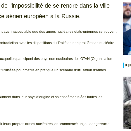
e l’impossibilité de se rendre dans la ville
ace aérien européen à la Russie.
 son pays inacceptable que des armes nucléaires états-uniennes se trouvent
ontradiction avec les dispositions du Traité de non prolifération nucléaire.
auxquelles participent des pays non nucléaires de l’OTAN (Organisation
8 j
t utilisées pour mettre en pratique un scénario d’utilisation d’armes
ournent dans leur pays d’origine et soient démantelées toutes les
uérir leurs propres armes nucléaires, ont commencé un jeu dangereux et