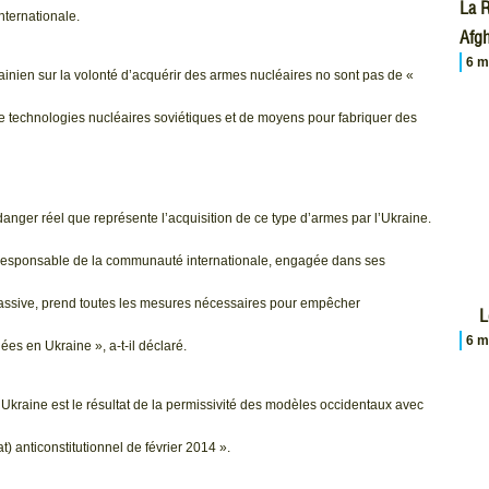
La R
nternationale.
Afgh
6 m
ainien sur la volonté d’acquérir des armes nucléaires no sont pas de «
de technologies nucléaires soviétiques et de moyens pour fabriquer des
nger réel que représente l’acquisition de ce type d’armes par l’Ukraine.
 responsable de la communauté internationale, engagée dans ses
massive, prend toutes les mesures nécessaires pour empêcher
L
6 m
es en Ukraine », a-t-il déclaré.
 Ukraine est le résultat de la permissivité des modèles occidentaux avec
t) anticonstitutionnel de février 2014 ».