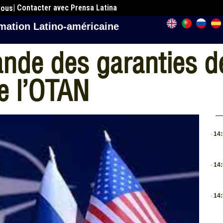
| Contacter avec Prensa Latina
nous
mation Latino-américaine
de des garanties de
e l’OTAN
.
14
.
14
.
14
.