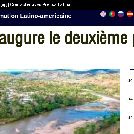
| Contacter avec Prensa Latina
nous
mation Latino-américaine
augure le deuxième 
.
14
.
14
.
14
.