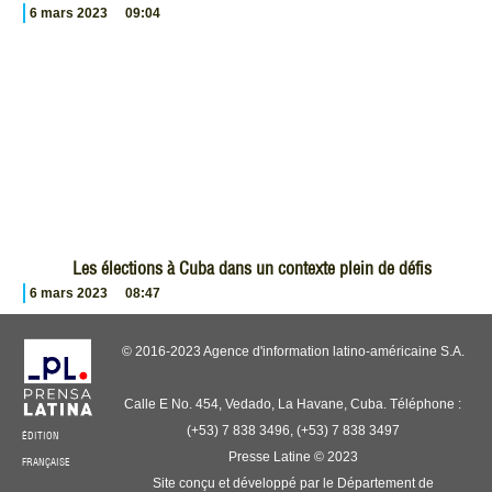
6 mars 2023
09:04
Les élections à Cuba dans un contexte plein de défis
6 mars 2023
08:47
© 2016-2023 Agence d'information latino-américaine S.A.
Calle E No. 454, Vedado, La Havane, Cuba. Téléphone :
(+53) 7 838 3496, (+53) 7 838 3497
ÉDITION
Presse Latine © 2023
FRANÇAISE
Site conçu et développé par le Département de