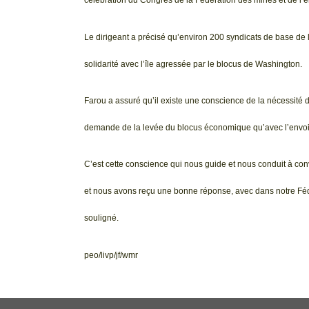
célébration du Congrès de la Fédération des mines et de l’é
Le dirigeant a précisé qu’environ 200 syndicats de base de 
solidarité avec l’île agressée par le blocus de Washington.
Farou a assuré qu’il existe une conscience de la nécessité d
demande de la levée du blocus économique qu’avec l’envoi
C’est cette conscience qui nous guide et nous conduit à con
et nous avons reçu une bonne réponse, avec dans notre Fédér
souligné.
peo/livp/jf/wmr