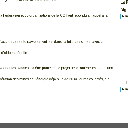
nergie dans la ville de Clermont-Ferrand.
La R
Afgh
la Fédération et 36 organisations de la CGT ont répondu à l’appel à la
6 m
’accompagner le pays des Antilles dans sa lutte, aussi bien avec la
 d’aide matérielle.
voquer les syndicats à être partie de ce projet des Conteneurs pour Cuba
ation des mines de l’énergie déjà plus de 30 mil euros collectés, a-t-il
L
6 m