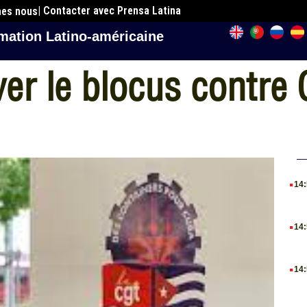
| Contacter avec Prensa Latina
mes nous
mation Latino-américaine
ver le blocus contre
.
14
.
14
.
14
.