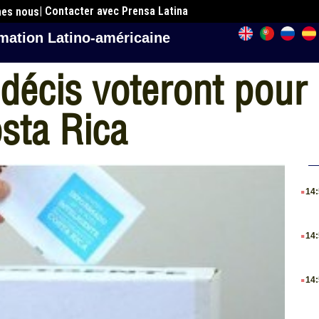
| Contacter avec Prensa Latina
mes nous
mation Latino-américaine
ndécis voteront pour
sta Rica
.
14
.
14
.
14
.