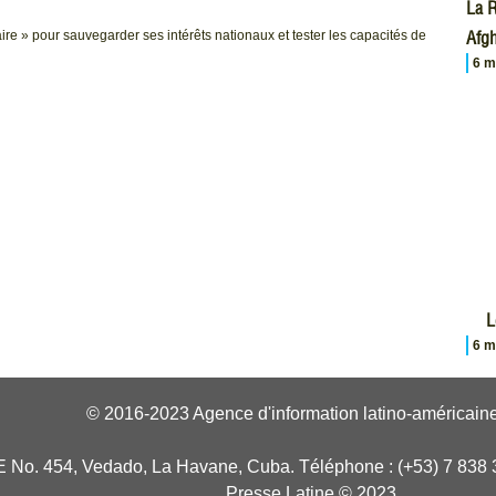
La R
Afgh
e » pour sauvegarder ses intérêts nationaux et tester les capacités de
6 m
L
6 m
© 2016-2023 Agence d'information latino-américaine
E No. 454, Vedado, La Havane, Cuba. Téléphone : (+53) 7 838 
Presse Latine © 2023