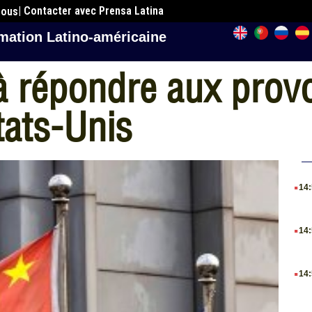
| Contacter avec Prensa Latina
nous
mation Latino-américaine
à répondre aux prov
tats-Unis
.
14
.
14
.
14
.