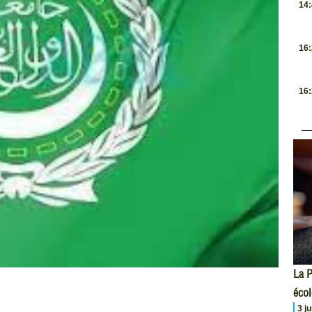
14
.
16
.
16
La P
écol
3 j