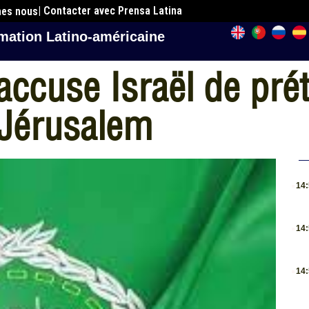
| Contacter avec Prensa Latina
mes nous
mation Latino-américaine
accuse Israël de pré
 Jérusalem
.
14
.
14
.
14
.