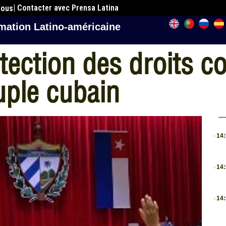
| Contacter avec Prensa Latina
nous
mation Latino-américaine
otection des droits c
uple cubain
.
14
.
14
.
14
.