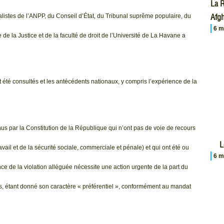
La R
Afgh
listes de l’ANPP, du Conseil d’État, du Tribunal suprême populaire, du
6 m
e la Justice et de la faculté de droit de l’Université de La Havane a
nt été consultés et les antécédents nationaux, y compris l’expérience de la
nnus par la Constitution de la République qui n’ont pas de voie de recours
L
ravail et de la sécurité sociale, commerciale et pénale) et qui ont été ou
6 m
nce de la violation alléguée nécessite une action urgente de la part du
sus, étant donné son caractère « préférentiel », conformément au mandat