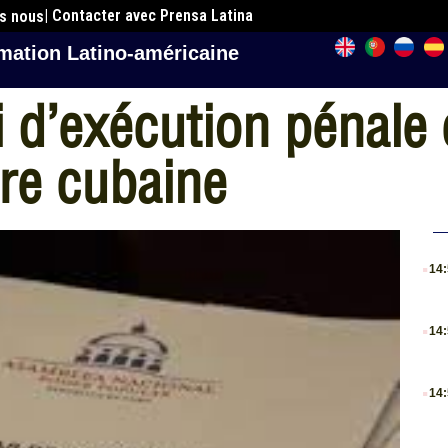
| Contacter avec Prensa Latina
es nous
mation Latino-américaine
i d’exécution pénale
ire cubaine
.
14
.
14
.
14
.