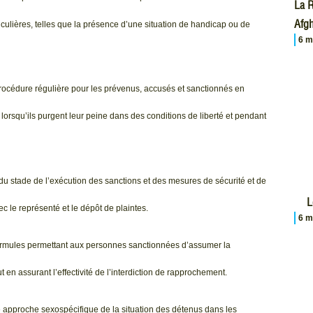
La R
Afgh
culières, telles que la présence d’une situation de handicap ou de
6 m
procédure régulière pour les prévenus, accusés et sanctionnés en
 lorsqu’ils purgent leur peine dans des conditions de liberté et pendant
rs du stade de l’exécution des sanctions et des mesures de sécurité et de
L
c le représenté et le dépôt de plaintes.
6 m
 formules permettant aux personnes sanctionnées d’assumer la
 en assurant l’effectivité de l’interdiction de rapprochement.
ne approche sexospécifique de la situation des détenus dans les