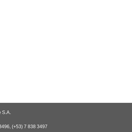
 S.A.
3496, (+53) 7 838 3497