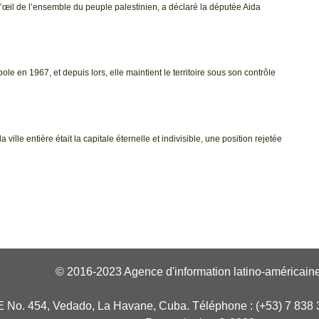
l’œil de l’ensemble du peuple palestinien, a déclaré la députée Aida
le en 1967, et depuis lors, elle maintient le territoire sous son contrôle
 ville entière était la capitale éternelle et indivisible, une position rejetée
© 2016-2023 Agence d'information latino-américaine
E No. 454, Vedado, La Havane, Cuba. Téléphone : (+53) 7 838 