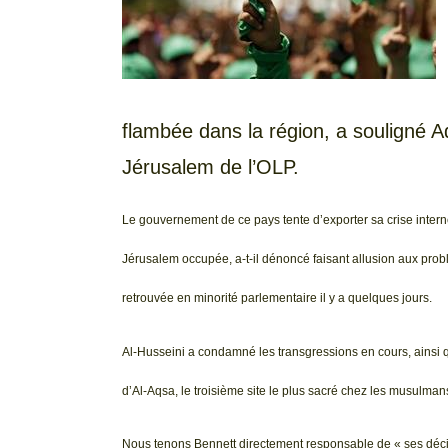
flambée dans la région, a souligné 
Jérusalem de l’OLP.
Le gouvernement de ce pays tente d’exporter sa crise interne 
Jérusalem occupée, a-t-il dénoncé faisant allusion aux probl
retrouvée en minorité parlementaire il y a quelques jours.
Al-Husseini a condamné les transgressions en cours, ainsi q
d’Al-Aqsa, le troisième site le plus sacré chez les musulman
Nous tenons Bennett directement responsable de « ses décisi