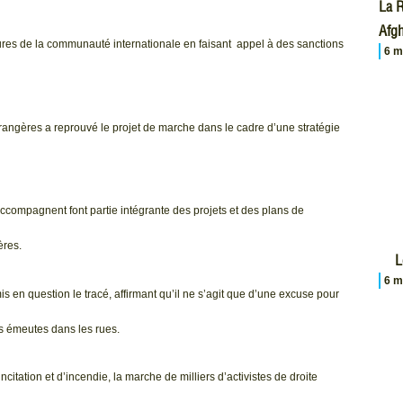
La R
Afgh
res de la communauté internationale en faisant appel à des sanctions
6 m
trangères a reprouvé le projet de marche dans le cadre d’une stratégie
’accompagnent font partie intégrante des projets et des plans de
ères.
L
6 m
 en question le tracé, affirmant qu’il ne s’agit que d’une excuse pour
es émeutes dans les rues.
itation et d’incendie, la marche de milliers d’activistes de droite