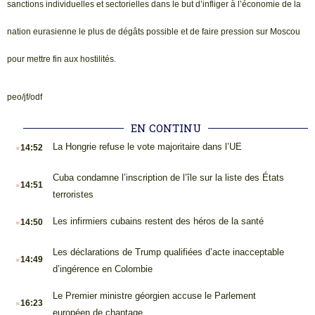
sanctions individuelles et sectorielles dans le but d’infliger à l’économie de la
nation eurasienne le plus de dégâts possible et de faire pression sur Moscou
pour mettre fin aux hostilités.
peo/jf/odf
EN CONTINU
.
La Hongrie refuse le vote majoritaire dans l’UE
14:52
.
Cuba condamne l’inscription de l’île sur la liste des États
14:51
terroristes
.
Les infirmiers cubains restent des héros de la santé
14:50
.
Les déclarations de Trump qualifiées d’acte inacceptable
14:49
d’ingérence en Colombie
.
Le Premier ministre géorgien accuse le Parlement
16:23
européen de chantage