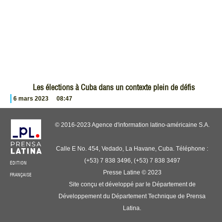
Les élections à Cuba dans un contexte plein de défis
6 mars 2023
08:47
© 2016-2023 Agence d'information latino-américaine S.A.
Calle E No. 454, Vedado, La Havane, Cuba. Téléphone :
(+53) 7 838 3496, (+53) 7 838 3497
ÉDITION
Presse Latine © 2023
FRANÇAISE
Site conçu et développé par le Département de
Développement du Département Technique de Prensa
Latina.