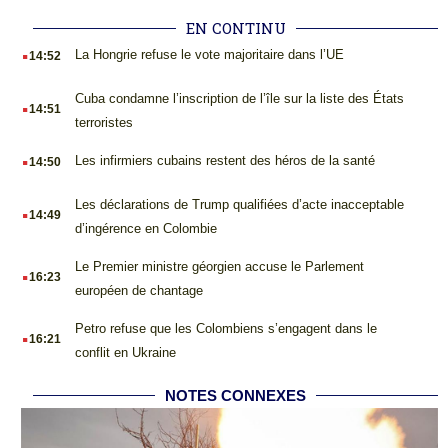
EN CONTINU
.
La Hongrie refuse le vote majoritaire dans l’UE
14:52
.
Cuba condamne l’inscription de l’île sur la liste des États
14:51
terroristes
.
Les infirmiers cubains restent des héros de la santé
14:50
.
Les déclarations de Trump qualifiées d’acte inacceptable
14:49
d’ingérence en Colombie
.
Le Premier ministre géorgien accuse le Parlement
16:23
européen de chantage
.
Petro refuse que les Colombiens s’engagent dans le
16:21
conflit en Ukraine
NOTES CONNEXES