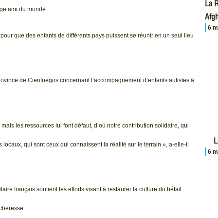
La R
llage ami du monde.
Afgh
6 m
ur que des enfants de différents pays puissent se réunir en un seul lieu
province de Cienfuegos concernant l’accompagnement d’enfants autistes à
is les ressources lui font défaut, d’où notre contribution solidaire, qui
L
aux, qui sont ceux qui connaissent la réalité sur le terrain », a-elle-il
6 m
re français soutient les efforts visant à restaurer la culture du bétail
cheresse.