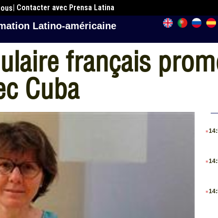
| Contacter avec Prensa Latina
nous
mation Latino-américaine
laire français prom
vec Cuba
.
14
.
14
.
14
.