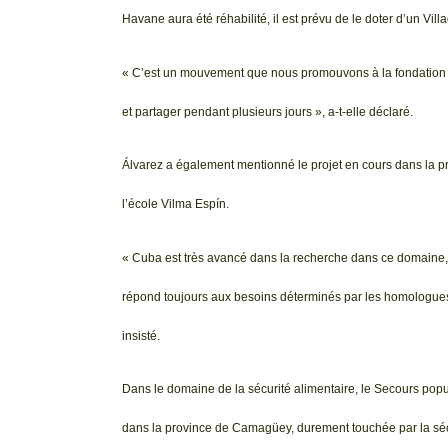
Havane aura été réhabilité, il est prévu de le doter d’un Vi
« C’est un mouvement que nous promouvons à la fondation po
et partager pendant plusieurs jours », a-t-elle déclaré.
Álvarez a également mentionné le projet en cours dans la 
l’école Vilma Espín.
« Cuba est très avancé dans la recherche dans ce domaine, ma
répond toujours aux besoins déterminés par les homologues loc
insisté.
Dans le domaine de la sécurité alimentaire, le Secours populai
dans la province de Camagüey, durement touchée par la sé