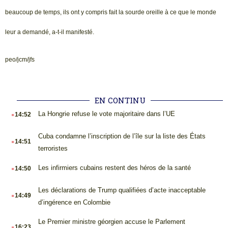
beaucoup de temps, ils ont y compris fait la sourde oreille à ce que le monde
leur a demandé, a-t-il manifesté.
peo/jcm/jfs
EN CONTINU
.
La Hongrie refuse le vote majoritaire dans l’UE
14:52
.
Cuba condamne l’inscription de l’île sur la liste des États
14:51
terroristes
.
Les infirmiers cubains restent des héros de la santé
14:50
.
Les déclarations de Trump qualifiées d’acte inacceptable
14:49
d’ingérence en Colombie
.
Le Premier ministre géorgien accuse le Parlement
16:23