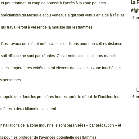
La R
et pour donner un coup de pousse à l’accès à la zone pour les
Afgh
spécialistes du Mexique et du Venezuela qui sont venus en aide à l’île et
6 m
qui travailleront à verser de la mousse sur les flammes.
Ces travaux ont été retardés car les conditions pour que cette substance
soit efficace ne sont pas réunies. Ces derniers sont d’ailleurs réalisés
son des températures extrêmement élevées dans toute la zone touchée, et
es personnes.
L
 rappelé que dans les premières heures après le début de l’incident les
6 m
mètres à deux kilomètres et demi.
stallations de la zone industrielle sont paralysées « par précaution » et
ns pour les protéger de l’avancée potentielle des flammes.