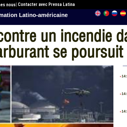
| Contacter avec Prensa Latina
mes nous
mation Latino-américaine
 contre un incendie 
arburant se poursuit
.
14
.
14
.
14
.