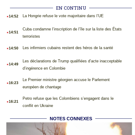
EN CONTINU
.
La Hongrie refuse le vote majoritaire dans l’UE
14:52
.
Cuba condamne l’inscription de l’île sur la liste des États
14:51
terroristes
.
Les infirmiers cubains restent des héros de la santé
14:50
.
Les déclarations de Trump qualifiées d’acte inacceptable
14:49
d’ingérence en Colombie
.
Le Premier ministre géorgien accuse le Parlement
16:23
européen de chantage
.
Petro refuse que les Colombiens s’engagent dans le
16:21
conflit en Ukraine
NOTES CONNEXES