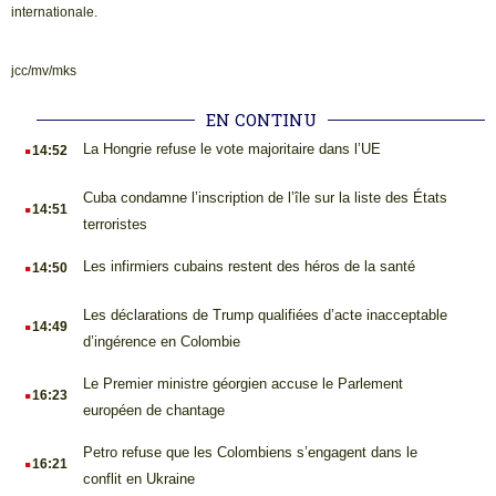
internationale.
jcc/mv/mks
EN CONTINU
.
La Hongrie refuse le vote majoritaire dans l’UE
14:52
.
Cuba condamne l’inscription de l’île sur la liste des États
14:51
terroristes
.
Les infirmiers cubains restent des héros de la santé
14:50
.
Les déclarations de Trump qualifiées d’acte inacceptable
14:49
d’ingérence en Colombie
.
Le Premier ministre géorgien accuse le Parlement
16:23
européen de chantage
.
Petro refuse que les Colombiens s’engagent dans le
16:21
conflit en Ukraine