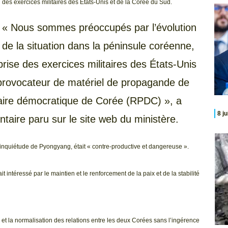
des exercices militaires des États-Unis et de la Corée du Sud.
« Nous sommes préoccupés par l’évolution
de la situation dans la péninsule coréenne,
prise des exercices militaires des États-Unis
i provocateur de matériel de propagande de
laire démocratique de Corée (RPDC) », a
8 j
aire paru sur le site web du ministère.
l’inquiétude de Pyongyang, était « contre-productive et dangereuse ».
t intéressé par le maintien et le renforcement de la paix et de la stabilité
t la normalisation des relations entre les deux Corées sans l’ingérence