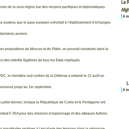
La R
lèmes de la sous-région par des moyens pacifiques et diplomatiques.
Afgh
6 m
 a soutenu que le pays eurasien exhortait à l’établissement d’échanges
s dernières années.
s propositions de Moscou et de Pékin, on pourrait construire dans la
t des intérêts légitimes de tous les Etats impliqués.
RPDC, le ministère sud-coréen de la Défense a entamé le 22 août un
L
oursuivra jusqu’au 1er septembre.
6 m
 juillet dernier, lorsque la République de Corée et le Pentagone ont
ombat F-35A pour des missions d’espionnage et des attaques furtives.
 inquiétudes relatives à l’escalade des tensions dans la péninsule