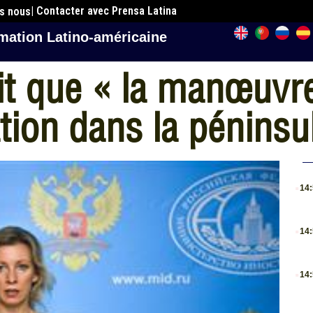
| Contacter avec Prensa Latina
es nous
mation Latino-américaine
it que « la manœuvr
ation dans la pénins
.
14
.
14
.
14
.