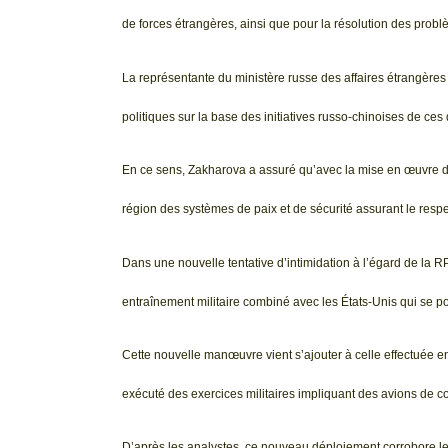
de forces étrangères, ainsi que pour la résolution des prob
La représentante du ministère russe des affaires étrangères
politiques sur la base des initiatives russo-chinoises de ce
En ce sens, Zakharova a assuré qu’avec la mise en œuvre de
région des systèmes de paix et de sécurité assurant le respec
Dans une nouvelle tentative d’intimidation à l’égard de la 
entraînement militaire combiné avec les États-Unis qui se p
Cette nouvelle manœuvre vient s’ajouter à celle effectuée en
exécuté des exercices militaires impliquant des avions de c
D’après les analystes, ce nouveau déploiement corrobore les