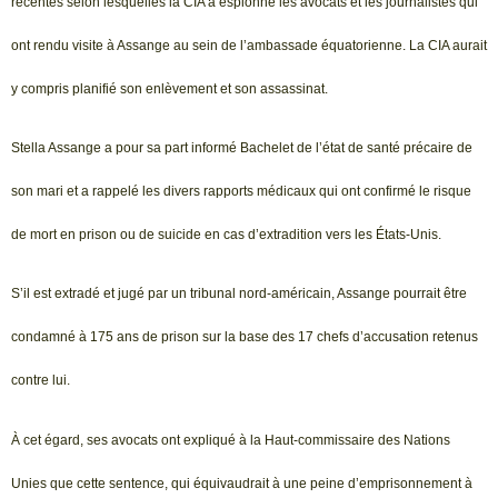
récentes selon lesquelles la CIA a espionné les avocats et les journalistes qui
ont rendu visite à Assange au sein de l’ambassade équatorienne. La CIA aurait
y compris planifié son enlèvement et son assassinat.
Stella Assange a pour sa part informé Bachelet de l’état de santé précaire de
son mari et a rappelé les divers rapports médicaux qui ont confirmé le risque
de mort en prison ou de suicide en cas d’extradition vers les États-Unis.
S’il est extradé et jugé par un tribunal nord-américain, Assange pourrait être
condamné à 175 ans de prison sur la base des 17 chefs d’accusation retenus
contre lui.
À cet égard, ses avocats ont expliqué à la Haut-commissaire des Nations
Unies que cette sentence, qui équivaudrait à une peine d’emprisonnement à