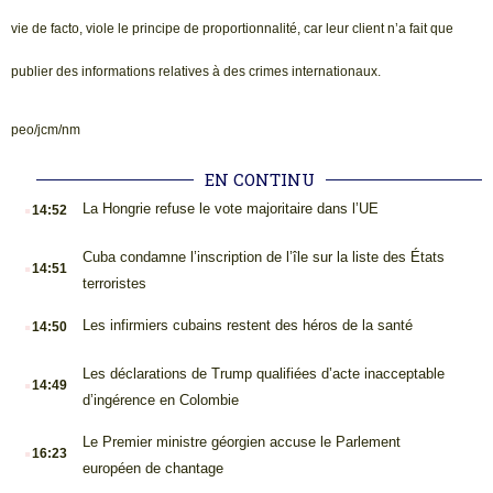
vie de facto, viole le principe de proportionnalité, car leur client n’a fait que
publier des informations relatives à des crimes internationaux.
peo/jcm/nm
EN CONTINU
.
La Hongrie refuse le vote majoritaire dans l’UE
14:52
.
Cuba condamne l’inscription de l’île sur la liste des États
14:51
terroristes
.
Les infirmiers cubains restent des héros de la santé
14:50
.
Les déclarations de Trump qualifiées d’acte inacceptable
14:49
d’ingérence en Colombie
.
Le Premier ministre géorgien accuse le Parlement
16:23
européen de chantage