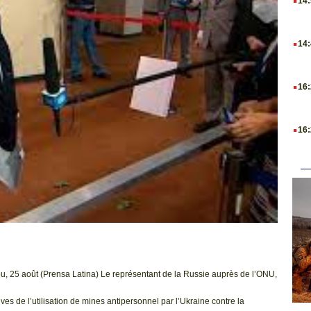
14
.
14
.
16
.
16
, 25 août (Prensa Latina) Le représentant de la Russie auprès de l’ONU,
es de l’utilisation de mines antipersonnel par l’Ukraine contre la