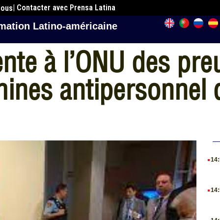
| Contacter avec Prensa Latina
nous
mation Latino-américaine
ente à l’ONU des pre
 mines antipersonnel 
.
14
.
14
.