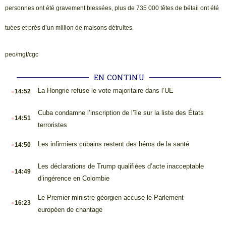
personnes ont été gravement blessées, plus de 735 000 têtes de bétail ont été
tuées et près d’un million de maisons détruites.
peo/mgt/cgc
EN CONTINU
.
La Hongrie refuse le vote majoritaire dans l’UE
14:52
.
Cuba condamne l’inscription de l’île sur la liste des États
14:51
terroristes
.
Les infirmiers cubains restent des héros de la santé
14:50
.
Les déclarations de Trump qualifiées d’acte inacceptable
14:49
d’ingérence en Colombie
.
Le Premier ministre géorgien accuse le Parlement
16:23
européen de chantage