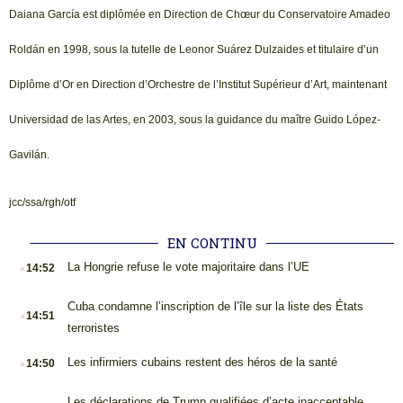
Daiana García est diplômée en Direction de Chœur du Conservatoire Amadeo
Roldán en 1998, sous la tutelle de Leonor Suárez Dulzaides et titulaire d’un
Diplôme d’Or en Direction d’Orchestre de l’Institut Supérieur d’Art, maintenant
Universidad de las Artes, en 2003, sous la guidance du maître Guido López-
Gavilán.
jcc/ssa/rgh/otf
EN CONTINU
.
La Hongrie refuse le vote majoritaire dans l’UE
14:52
.
Cuba condamne l’inscription de l’île sur la liste des États
14:51
terroristes
.
Les infirmiers cubains restent des héros de la santé
14:50
Les déclarations de Trump qualifiées d’acte inacceptable