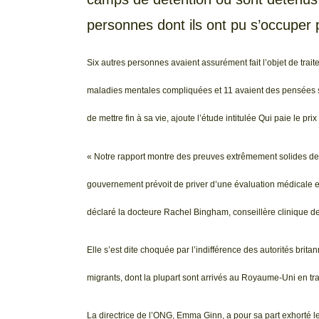
personnes dont ils ont pu s’occuper p
Six autres personnes avaient assurément fait l’objet de trait
maladies mentales compliquées et 11 avaient des pensées su
de mettre fin à sa vie, ajoute l’étude intitulée Qui paie le p
« Notre rapport montre des preuves extrêmement solides de to
gouvernement prévoit de priver d’une évaluation médicale et
déclaré la docteure Rachel Bingham, conseillère clinique de
Elle s’est dite choquée par l’indifférence des autorités brita
migrants, dont la plupart sont arrivés au Royaume-Uni en tr
La directrice de l’ONG, Emma Ginn, a pour sa part exhorté 