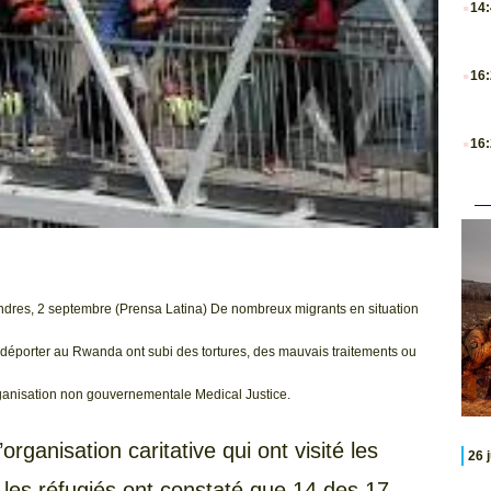
14
.
16
.
16
ndres, 2 septembre (Prensa Latina) De nombreux migrants en situation
e déporter au Rwanda ont subi des tortures, des mauvais traitements ou
’organisation non gouvernementale Medical Justice.
organisation caritative qui ont visité les
26 
les réfugiés ont constaté que 14 des 17