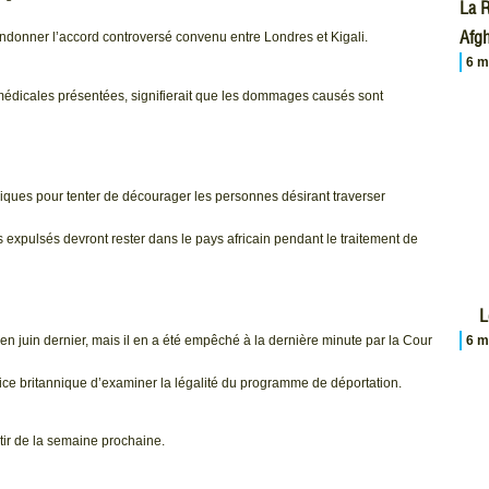
La R
Afgh
donner l’accord controversé convenu entre Londres et Kigali.
6 m
édicales présentées, signifierait que les dommages causés sont
iques pour tenter de décourager les personnes désirant traverser
expulsés devront rester dans le pays africain pendant le traitement de
L
 en juin dernier, mais il en a été empêché à la dernière minute par la Cour
6 m
ce britannique d’examiner la légalité du programme de déportation.
ir de la semaine prochaine.