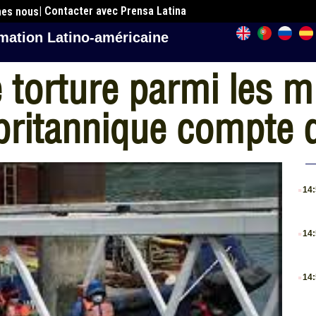
| Contacter avec Prensa Latina
mes nous
mation Latino-américaine
 torture parmi les m
ritannique compte 
.
14
.
14
.
14
.