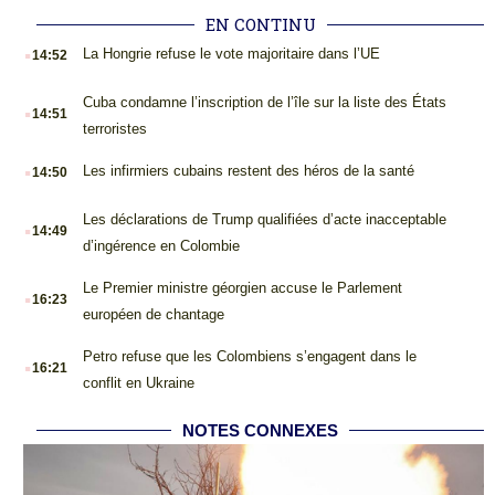
EN CONTINU
.
La Hongrie refuse le vote majoritaire dans l’UE
14:52
.
Cuba condamne l’inscription de l’île sur la liste des États
14:51
terroristes
.
Les infirmiers cubains restent des héros de la santé
14:50
.
Les déclarations de Trump qualifiées d’acte inacceptable
14:49
d’ingérence en Colombie
.
Le Premier ministre géorgien accuse le Parlement
16:23
européen de chantage
.
Petro refuse que les Colombiens s’engagent dans le
16:21
conflit en Ukraine
NOTES CONNEXES