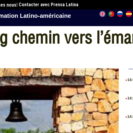
| Contacter avec Prensa Latina
mes nous
mation Latino-américaine
g chemin vers l’éma
.
14
.
14
.
14
.