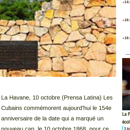
14
.
16
.
16
La Havane, 10 octobre (Prensa Latina) Les
Cubains commémorent aujourd’hui le 154e
La P
anniversaire de la date qui a marqué un
écol
nouveau cap, le 10 octobre 1868, pour ce
3 j