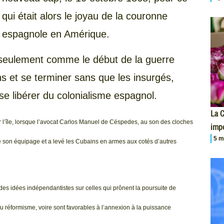
qui était alors le joyau de la couronne
espagnole en Amérique.
n seulement comme le début de la guerre
ns et se terminer sans que les insurgés,
se libérer du colonialisme espagnol.
La 
ur l’île, lorsque l’avocat Carlos Manuel de Céspedes, au son des cloches
impo
5 m
e son équipage et a levé les Cubains en armes aux cotés d’autres
des idées indépendantistes sur celles qui prônent la poursuite de
du réformisme, voire sont favorables à l’annexion à la puissance