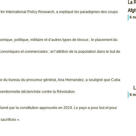
La R
Afgh
e for International Policy Research, a expliqué les paradigmes des coups
6 m
omique, politique, militaire et d’autres types de blocus ; le placement du
 économiques et commerciales ; et l’attrition de la population dans le but de
alyse du bureau du procureur général, Ana Hernandez, a souligné que Cuba
L
nventionnelle déclenchée contre la Révolution.
6 m
clamé par la constitution approuvée en 2019. Le pays a pour but et pour
sacrifices ».