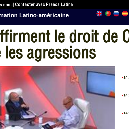
| Contacter avec Prensa Latina
es nous
mation Latino-américaine
ffirment le droit de 
 les agressions
.
14
.
14
.
14
.