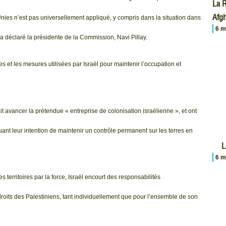
La R
Afgh
Unies n’est pas universellement appliqué, y compris dans la situation dans
6 m
, a déclaré la présidente de la Commission, Navi Pillay.
s et les mesures utilisées par Israël pour maintenir l’occupation et
ait avancer la prétendue « entreprise de colonisation israélienne », et ont
nt leur intention de maintenir un contrôle permanent sur les terres en
L
6 m
territoires par la force, Israël encourt des responsabilités
roits des Palestiniens, tant individuellement que pour l’ensemble de son