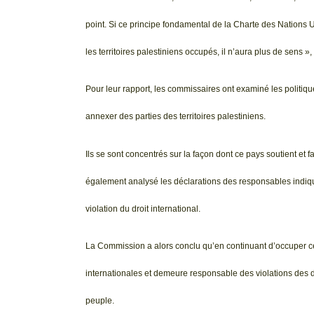
point. Si ce principe fondamental de la Charte des Nations 
les territoires palestiniens occupés, il n’aura plus de sens »
Pour leur rapport, les commissaires ont examiné les politique
annexer des parties des territoires palestiniens.
Ils se sont concentrés sur la façon dont ce pays soutient et f
également analysé les déclarations des responsables indiqua
violation du droit international.
La Commission a alors conclu qu’en continuant d’occuper ces 
internationales et demeure responsable des violations des d
peuple.