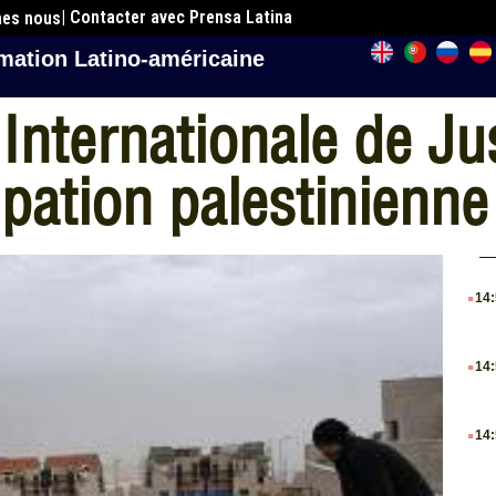
| Contacter avec Prensa Latina
mes nous
mation Latino-américaine
 Internationale de Ju
pation palestinienne
.
14
.
14
.
14
.