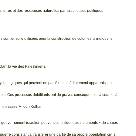
 terres et des ressources naturelles par Israël et ses politiques
s sont ensuite utilisées pour la construction de colonies, a indiqué le
tant la vie des Palestiniens.
 psychologiques qui peuvent ne pas être immédiatement apparents, en
urels. Ces processus débilitants ont de graves conséquences à court et à
commissaire Miloon Kothari.
 du gouvernement israélien peuvent constituer des « éléments » de crimes
 guerre consistant à transférer une partie de sa propre population civile