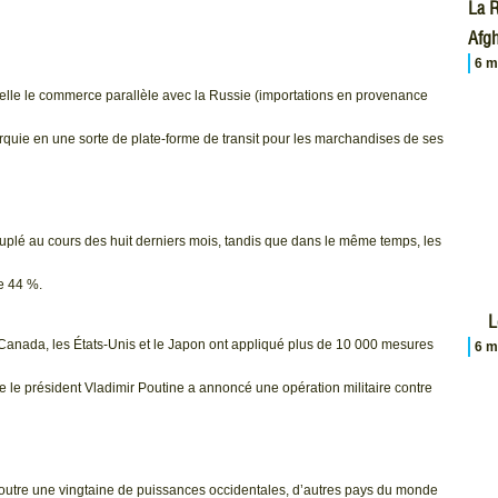
La R
Afgh
6 m
pelle le commerce parallèle avec la Russie (importations en provenance
urquie en une sorte de plate-forme de transit pour les marchandises de ses
uplé au cours des huit derniers mois, tandis que dans le même temps, les
e 44 %.
L
Canada, les États-Unis et le Japon ont appliqué plus de 10 000 mesures
6 m
e le président Vladimir Poutine a annoncé une opération militaire contre
 outre une vingtaine de puissances occidentales, d’autres pays du monde