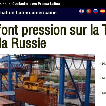
| Contacter avec Prensa Latina
es nous
mation Latino-américaine
font pression sur la 
la Russie
.
14
.
14
.
14
.