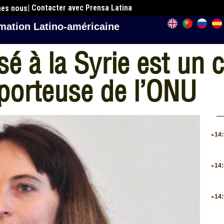
| Contacter avec Prensa Latina
mes nous
mation Latino-américaine
é à la Syrie est un 
pporteuse de l’ONU
.
14
.
14
.
14
.