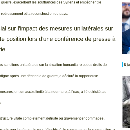
guerre, exacerbent les souffrances des Syriens et empêchent le
redressement et la reconstruction du pays.
al sur l’impact des mesures unilatérales sur
te position lors d’une conférence de presse à
ie.
8 j
es sanctions unilatérales sur la situation humanitaire et des droits de
 digne après une décennie de guerre, a déclaré la rapporteuse.
res, ont un accès limité à la nourriture, à l’eau, à l’électricité, au
.
frastructure vitale complètement détruite ou gravement endommagée,
els que le pétrole, le gaz, l’électricité, le commerce et la construction, a