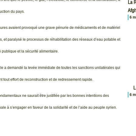
La R
Afgh
uction du pays.
6 m
sures avaient provoqué une grave pénurie de médicaments et de matériel
 et paralysé le processus de réhabilitation des réseaux d’eau potable et
 publique et la sécurité alimentaire.
lle a demandé la levée immédiate de toutes les sanctions unilatérales qui
t tout effort de reconstruction et de redressement rapide.
L
6 m
ndamentaux ne saurait être justifiée par les bonnes intentions des
le à s’engager en faveur de la solidarité et de l’aide au peuple syrien.