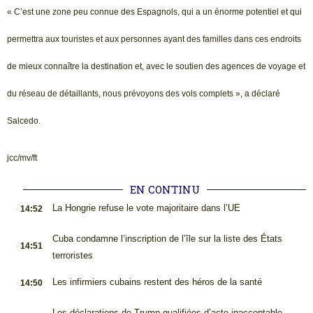
« C’est une zone peu connue des Espagnols, qui a un énorme potentiel et qui
permettra aux touristes et aux personnes ayant des familles dans ces endroits
de mieux connaître la destination et, avec le soutien des agences de voyage et
du réseau de détaillants, nous prévoyons des vols complets », a déclaré
Salcedo.
jcc/mv/ft
EN CONTINU
.
La Hongrie refuse le vote majoritaire dans l’UE
14:52
.
Cuba condamne l’inscription de l’île sur la liste des États
14:51
terroristes
.
Les infirmiers cubains restent des héros de la santé
14:50
Les déclarations de Trump qualifiées d’acte inacceptable