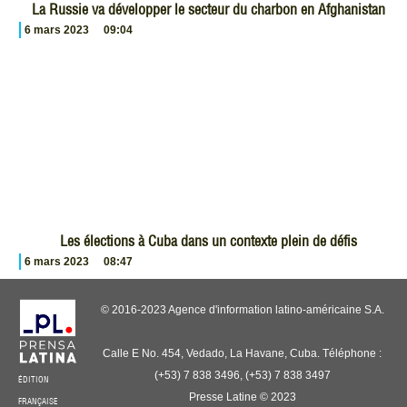
La Russie va développer le secteur du charbon en Afghanistan
6 mars 2023
09:04
Les élections à Cuba dans un contexte plein de défis
6 mars 2023
08:47
© 2016-2023 Agence d'information latino-américaine S.A.
Calle E No. 454, Vedado, La Havane, Cuba. Téléphone :
(+53) 7 838 3496, (+53) 7 838 3497
ÉDITION
Presse Latine © 2023
FRANÇAISE