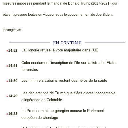
mesures imposées pendant le mandat de Donald Trump (2017-2021), qui
étaient presque toutes en vigueur sous le gouvernement de Joe Biden.
jcc/mgt/evm
EN CONTINU
.
La Hongrie refuse le vote majoritaire dans l’UE
14:52
.
Cuba condamne l’inscription de l’île sur la liste des États
14:51
terroristes
.
Les infirmiers cubains restent des héros de la santé
14:50
.
Les déclarations de Trump qualifiées d’acte inacceptable
14:49
d’ingérence en Colombie
.
Le Premier ministre géorgien accuse le Parlement
16:23
européen de chantage